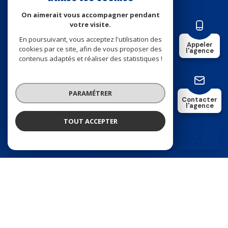
Nos honoraires
On aimerait vous accompagner pendant
votre visite.
Nos partenaires
En poursuivant, vous acceptez l'utilisation des
Appeler
cookies par ce site, afin de vous proposer des
l'agence
contenus adaptés et réaliser des statistiques !
Mentions légales
Plan du site
PARAMÉTRER
Contacter
l'agence
Admin
TOUT ACCEPTER
FURLAN IMMOBILIER
Agence
Politique RGPD
Cookies
© 2026 | Tous droits réservés