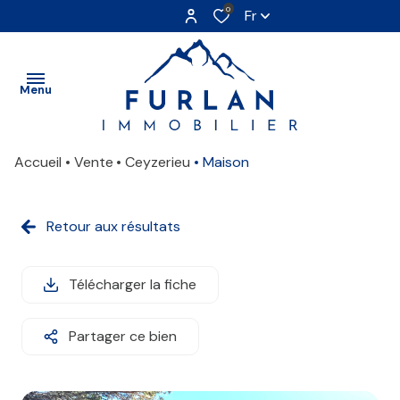
0
Fr
Menu
Accueil
Vente
Ceyzerieu
Maison
ACCUEIL
VENTES
Retour aux résultats
ESTIMATION
Télécharger la fiche
ALERTE
E-MAIL
Partager ce bien
CONTACT