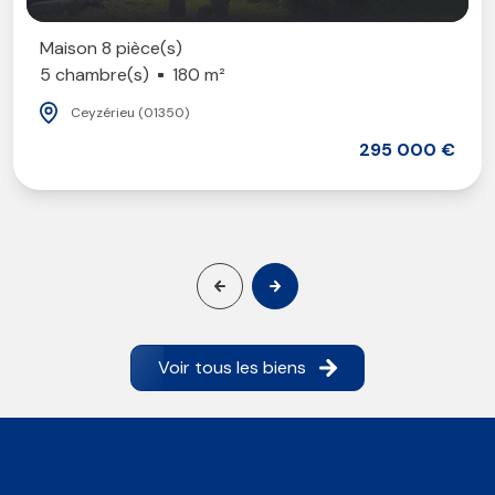
Maison 8 pièce(s)
5 chambre(s)
180 m²
Ceyzérieu (01350)
295 000 €
Voir tous les biens