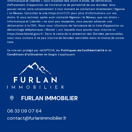
informatique et libertés », vous disposez des droits d’accès, de rectification,
d’effacement, d’opposition, de limitation et de portabilité de vos données. Vous
pouvez retirer votre consentement à tout moment en contactant directement l’Agence
/ Le Réseau. Consultez le site
https://cnil.fr/fr
pour plus d’informations sur vos
droits. Si vous estimez, après avoir contacté l'Agence / le Réseau, que vos droits «
Informatique et Libertés » ne sont pas respectés, vous pouvez adresser une
réclamation à la CNIL. Nous vous informons de l’existence de la liste d'opposition au
démarchage téléphonique « Bloctel », sur laquelle vous pouvez vous inscrire ici :
https://www.bloctel.gouv.fr
. Dans le cadre de la protection des Données personnelles,
nous vous invitons à ne pas inscrire de Données sensibles dans le champ de saisie
libre.
Ce site est protégé par reCAPTCHA, les
Politiques de Confidentialité
et es
Conditions d'utilisation
de Google s'appliquent.
FURLAN IMMOBILIER
06 33 09 07 64
contact@furlanimmobilier.fr