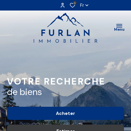
0
Fr
Menu
VOTRE RECHERCHE
de biens
Acheter
De l'ancien